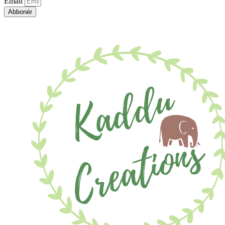
Email
Abbonér