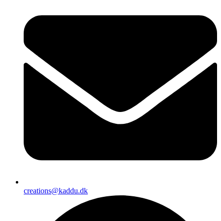
creations@kaddu.dk