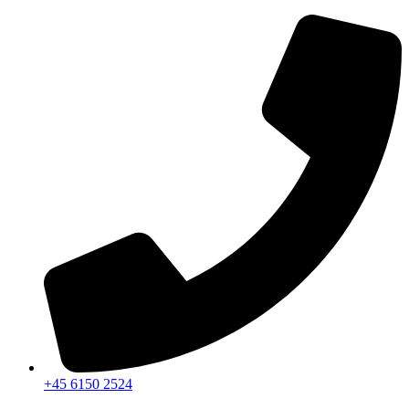
Videre
til
indhold
+45 6150 2524