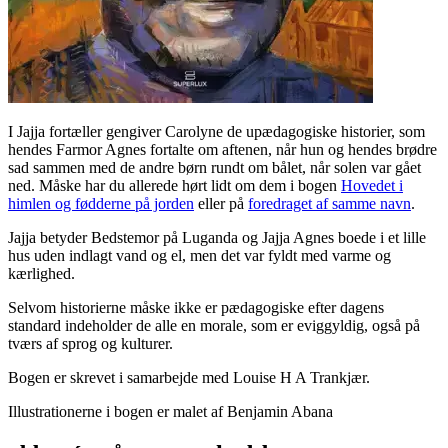
I Jajja fortæller gengiver Carolyne de upædagogiske historier, som
hendes Farmor Agnes fortalte om aftenen, når hun og hendes brødre
sad sammen med de andre børn rundt om bålet, når solen var gået
ned. Måske har du allerede hørt lidt om dem i bogen
Hovedet i
himlen og fødderne på jorden
eller på
foredraget af samme navn
.
Jajja betyder Bedstemor på Luganda og Jajja Agnes boede i et lille
hus uden indlagt vand og el, men det var fyldt med varme og
kærlighed.
Selvom historierne måske ikke er pædagogiske efter dagens
standard indeholder de alle en morale, som er eviggyldig, også på
tværs af sprog og kulturer.
Bogen er skrevet i samarbejde med Louise H A Trankjær.
Illustrationerne i bogen er malet af Benjamin Abana