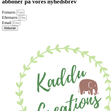
abbonér på vores nyhedsbrev
Fornavn
Efternavn
Email
Abbonér