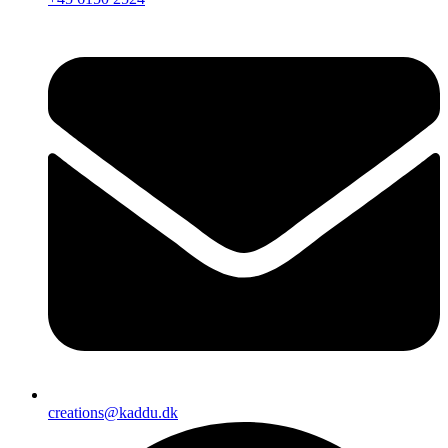
creations@kaddu.dk