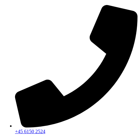
Videre
til
indhold
+45 6150 2524