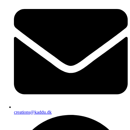
creations@kaddu.dk