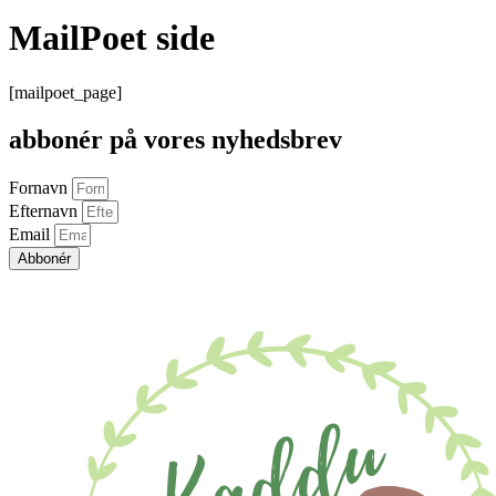
MailPoet side
[mailpoet_page]
abbonér på vores nyhedsbrev
Fornavn
Efternavn
Email
Abbonér